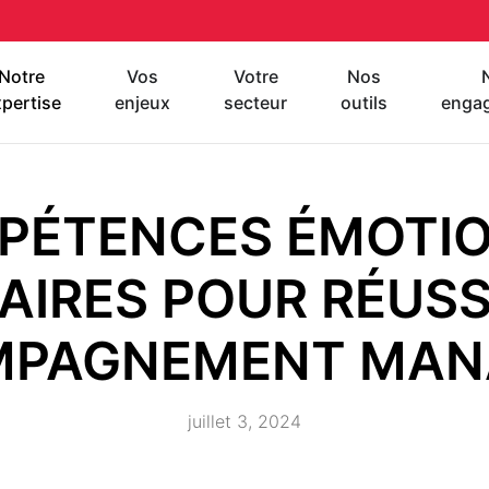
Notre
Vos
Votre
Nos
pertise
enjeux
secteur
outils
enga
PÉTENCES ÉMOTI
AIRES POUR RÉUSS
MPAGNEMENT MAN
juillet 3, 2024