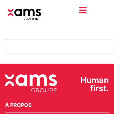
Human
first.
À PROPOS