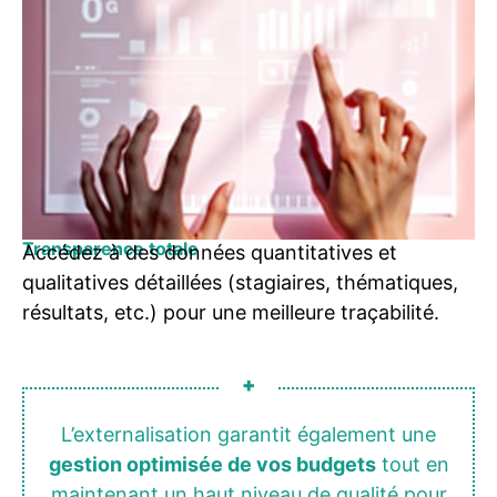
Transparence totale
Accédez à des données quantitatives et
qualitatives détaillées (stagiaires, thématiques,
résultats, etc.) pour une meilleure traçabilité.
+
L’externalisation garantit également une
gestion optimisée de vos budgets
tout en
maintenant un haut niveau de qualité pour