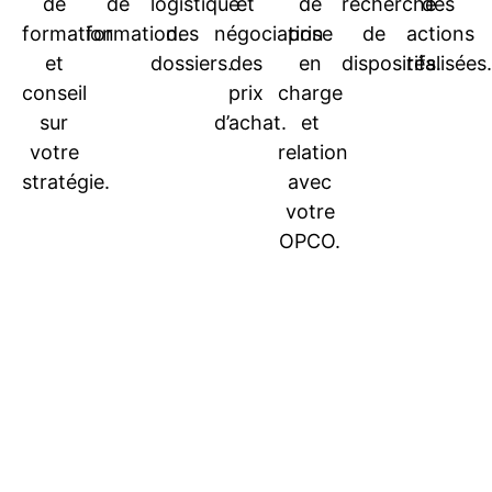
de
de
logistique
et
de
recherche
des
formation
formation.
des
négociation
prise
de
actions
et
dossiers.
des
en
dispositifs.
réalisées.
conseil
prix
charge
sur
d’achat.
et
votre
relation
stratégie.
avec
votre
OPCO.