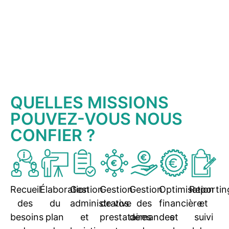
QUELLES MISSIONS
POUVEZ-VOUS NOUS
CONFIER ?
Recueil
Élaboration
Gestion
Gestion
Gestion
Optimisation
Reportin
des
du
administrative
de vos
des
financière
et
besoins
plan
et
prestataires
demandes
et
suivi