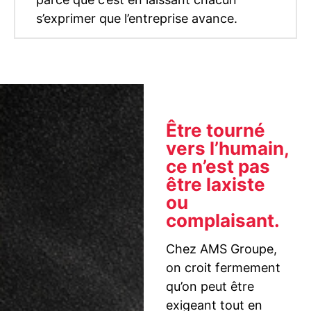
s’exprimer que l’entreprise avance.
Être tourné
vers l’humain,
ce n’est pas
être laxiste
ou
complaisant.
Chez AMS Groupe,
on croit fermement
qu’on peut être
exigeant tout en