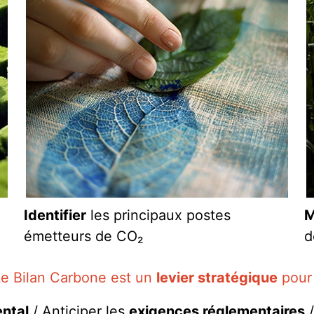
Identifier
les principaux postes
M
émetteurs de CO₂
d
Le Bilan Carbone est un
levier stratégique
pour 
ntal
/ Anticiper les
exigences réglementaires
/