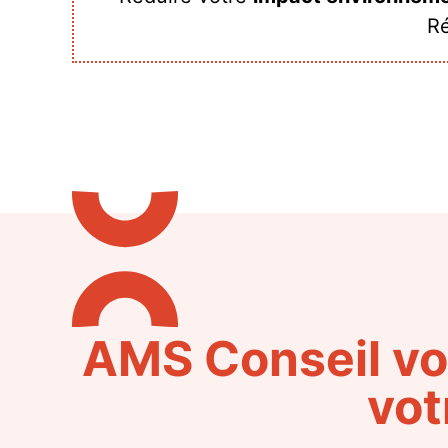
Ré
AMS Conseil v
vot