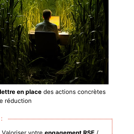
ettre en place
des actions concrètes
e réduction
:
 Valoriser votre
engagement RSE
/