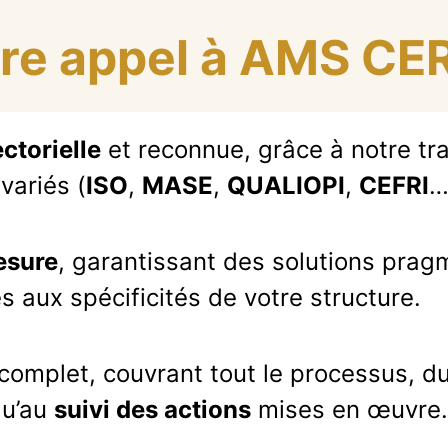
ire appel à AMS C
ctorielle
et reconnue, grâce à notre tra
 variés (
ISO
,
MASE
,
QUALIOPI
,
CEFRI
…
esure
, garantissant des solutions prag
 aux spécificités de votre structure.
mplet, couvrant tout le processus, d
qu’au
suivi des actions
mises en œuvre.