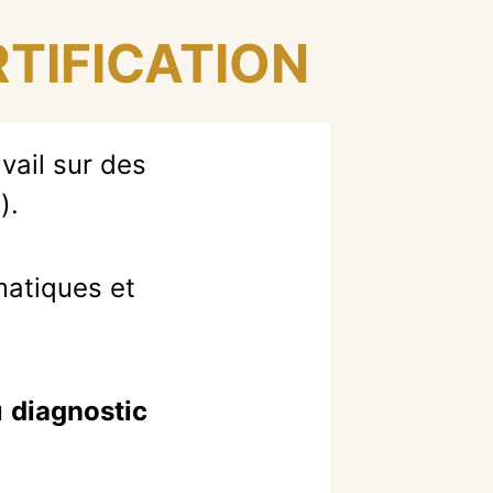
ERTIFICATION
vail sur des
).
matiques et
u
diagnostic