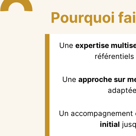
Pourquoi fa
Une
expertise multise
référentiels
Une
approche sur m
adaptées
Un accompagnement co
initial
jus