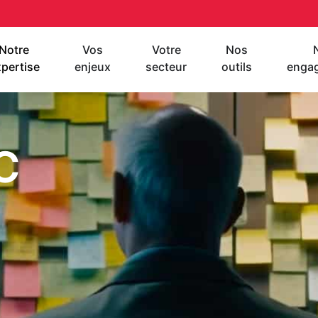
Notre
Vos
Votre
Nos
pertise
enjeux
secteur
outils
enga
C