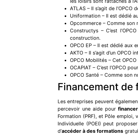
les loisirs sont rattachés à l
ATLAS – Il s’agit de l’OPCO d
Uniformation – Il est dédié a
Opcommerce – Comme son nom 
Constructys – C’est l’OPCO
construction.
OPCO EP – Il est dédié aux e
AKTO – Il s’agit d’un OPCO in
OPCO Mobilités – Cet OPCO es
OCAPIAT – C’est l’OPCO pour le
OPCO Santé – Comme son nom l
Financement de f
Les entreprises peuvent également 
percevoir une aide pour
finance
Formation (PRF), et Pôle emploi, 
Individuelle (POEI) peut propos
d’
accéder à des formations
gratu