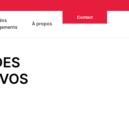
Contact
Nos
À propos
gements
DES
 VOS