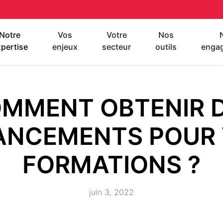
Notre
Vos
Votre
Nos
pertise
enjeux
secteur
outils
enga
MMENT OBTENIR 
ANCEMENTS POUR
FORMATIONS ?
juin 3, 2022