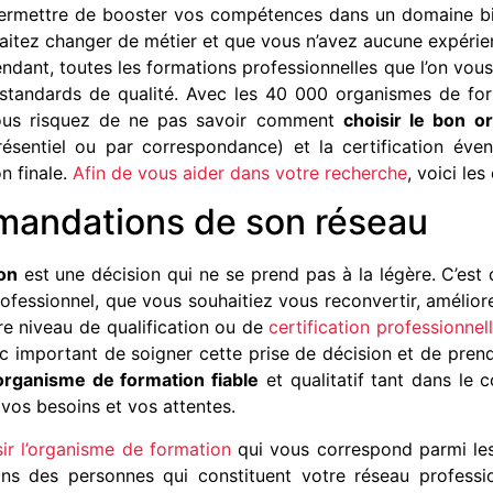
ermettre de booster vos compétences dans un domaine bien 
aitez changer de métier et que vous n’avez aucune expérie
ndant, toutes les formations professionnelles que l’on vou
tandards de qualité. Avec les 40 000 organismes de form
 vous risquez de ne pas savoir comment
choisir le bon
o
ésentiel ou par correspondance) et la certification évent
n finale.
Afin de vous aider dans votre recherche
, voici les
mandations de son réseau
on
est une décision qui ne se prend pas à la légère. C’est 
professionnel, que vous souhaitiez vous reconvertir, amél
re niveau de qualification ou de
certification professionnel
onc important de soigner cette prise de décision et de pre
organisme de formation fiable
et qualitatif tant dans le
 vos besoins et vos attentes.
sir l’organisme de formation
qui vous correspond parmi les 
ns des personnes qui constituent votre réseau professio