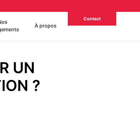
Contact
Nos
À propos
gements
R UN
ION ?