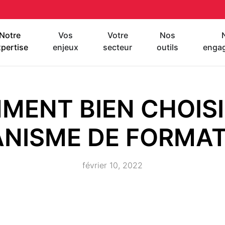
Notre
Vos
Votre
Nos
pertise
enjeux
secteur
outils
enga
MENT BIEN CHOISI
NISME DE FORMAT
février 10, 2022