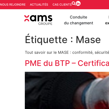
NOUS REJOINDRE
ACTUALITÉS
CAS CLIENTS
Conduite
du changement
ex
Étiquette :
Mase
Tout savoir sur le MASE : conformité, sécurit
PME du BTP – Certific